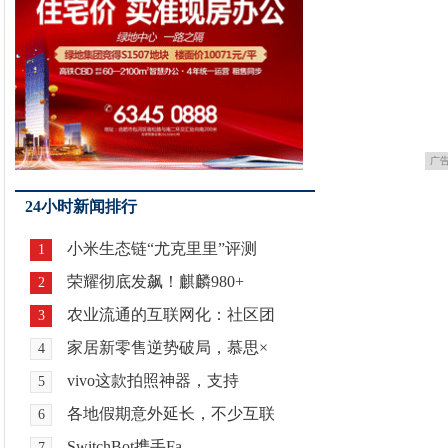
广
24小时新闻排行
小米生态链“尤克里里”评测
1
荣耀彻底发飙！麒麟980+
2
农业流通的互联网化：社区团
3
家居新零售逆势破局，慕思×
4
vivo这款拍照神器，支持
5
各地假期意外延长，不少互联
6
SwitchBot携手Fa
7