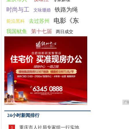
时尚与工
铁路为绳
文咏珊婚
电影《东
去过苏州
前沿黑科
我国鱿鱼
第十七届
两日成交
广
24小时新闻排行
重庆市人社局专家组一行实地
1