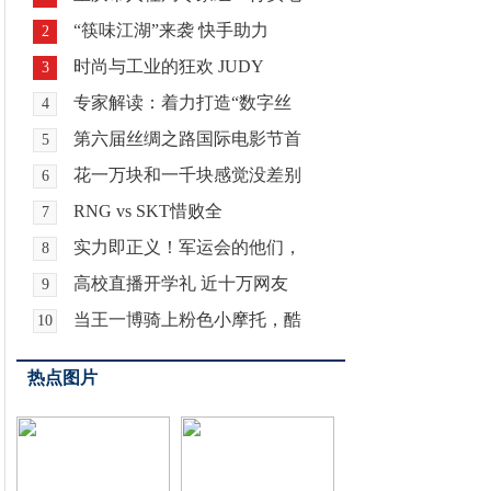
“筷味江湖”来袭 快手助力
2
时尚与工业的狂欢 JUDY
3
专家解读：着力打造“数字丝
4
第六届丝绸之路国际电影节首
5
花一万块和一千块感觉没差别
6
RNG vs SKT惜败全
7
实力即正义！军运会的他们，
8
高校直播开学礼 近十万网友
9
当王一博骑上粉色小摩托，酷
10
热点图片