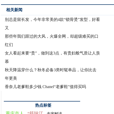
相关新闻
别总是留长发，今年非常美的4款“锁骨烫”发型，好看
又
那些年我们跟过的大风，火爆全网，却超级难买的口
红们
女人看起来要“贵”，做到这3点，有贵妇般气质让人羡
慕
秋天降温穿什么？秋冬必备3类时髦单品，让你比去
年更美
香奈儿老爹鞋多少钱 Chanel“老爹鞋”值得买吗
热点标签
重庆市人
“筷味江
专家解读