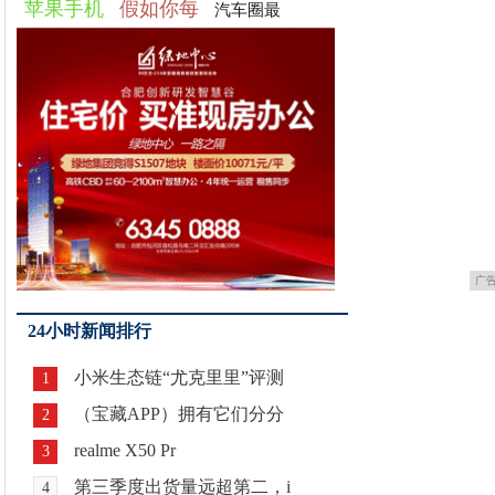
苹果手机
假如你每
汽车圈最
广
24小时新闻排行
小米生态链“尤克里里”评测
1
（宝藏APP）拥有它们分分
2
realme X50 Pr
3
第三季度出货量远超第二，i
4