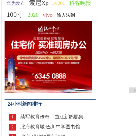
索尼Xp
科客晚报
从201
华为发布
100寸
2020
vivo
输入法到
广
24小时新闻排行
续写教育传奇，曲江新鸥鹏集
1
北海教育城·巴川中学图书馆
2