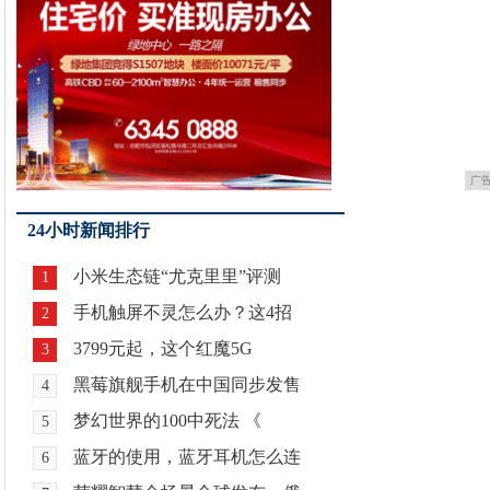
广
24小时新闻排行
小米生态链“尤克里里”评测
1
手机触屏不灵怎么办？这4招
2
3799元起，这个红魔5G
3
黑莓旗舰手机在中国同步发售
4
梦幻世界的100中死法 《
5
蓝牙的使用，蓝牙耳机怎么连
6