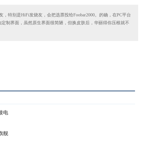
特别是HiFi发烧友，会把选票投给Foobar2000。的确，在PC平台
能够自由定制界面，虽然原生界面很简陋，但换皮肤后，华丽得你压根就不
接电
旗舰