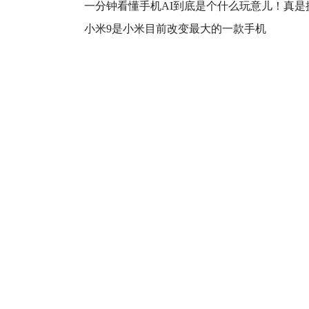
一分钟看懂手机AI到底是个什么玩意儿！真是
使用体
小米9是小米目前改变最大的一款手机