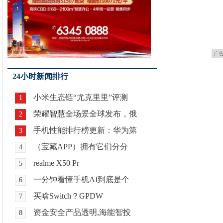
广
24小时新闻排行
小米生态链“尤克里里”评测
1
荣耀智慧全场景全球发布，俄
2
手机性能排行榜更新：华为第
3
（宝藏APP）拥有它们分分
4
realme X50 Pr
5
一分钟看懂手机AI到底是个
6
买啥Switch？GPDW
7
资金安全产品透明,海能智投
8