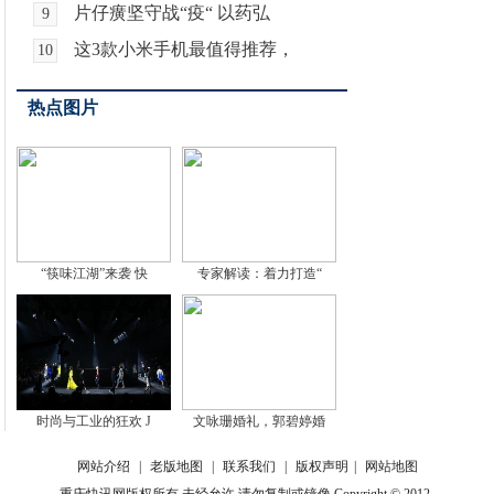
片仔癀坚守战“疫“ 以药弘
9
这3款小米手机最值得推荐，
10
热点图片
“筷味江湖”来袭 快
专家解读：着力打造“
时尚与工业的狂欢 J
文咏珊婚礼，郭碧婷婚
网站介绍
|
老版地图
|
联系我们
|
版权声明
|
网站地图