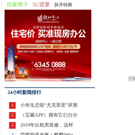
你家房子
5G需要
拆开特斯
广
24小时新闻排行
小米生态链“尤克里里”评测
1
（宝藏APP）拥有它们分分
2
2019年出租房装修，这样
3
荣耀彻底发飙！麒麟980+