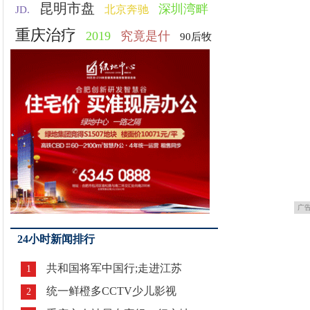
昆明市盘
深圳湾畔
北京奔驰
JD.
重庆治疗
2019
究竟是什
90后牧
广
24小时新闻排行
共和国将军中国行;走进江苏
1
统一鲜橙多CCTV少儿影视
2