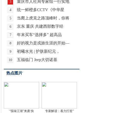
重庆市人社局专家组一行实地
3
统一鲜橙多CCTV《中华星
4
当爬上虎克之路顶峰时，你将
5
京东 重庆 共建西部数字经
6
年末买车“选择多” 超高品
7
好的视力是戎旅生涯的开始—
8
初曦水光 | 护肤新纪元，
9
五福临门 Jeep大切诺基
10
热点图片
“筷味江湖”来袭 快
专家解读：着力打造“