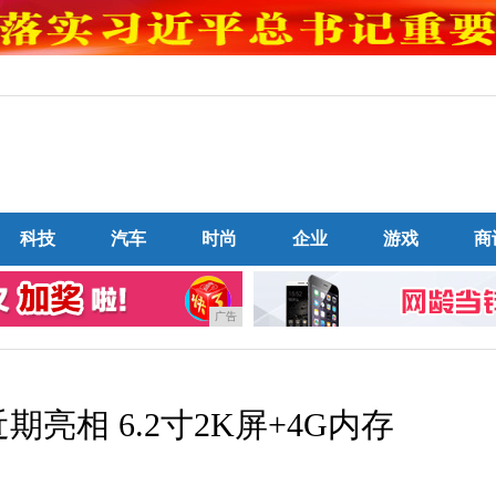
科技
汽车
时尚
企业
游戏
商
广告
亮相 6.2寸2K屏+4G内存