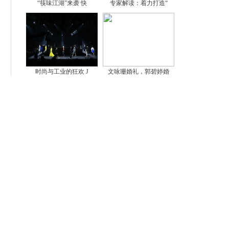
“筷味江湖”来袭 快
专家解读：着力打造“
时尚与工业的狂欢 J
文咏珊婚礼，郭碧婷婚