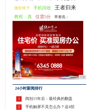
王者归来
手机回收
微软终于
教程：真
仅需5分
早资讯：
广告
24小时新闻排行
阔别15年后：最经典的翻盖
1
手机触屏不灵怎么办？这4招
2