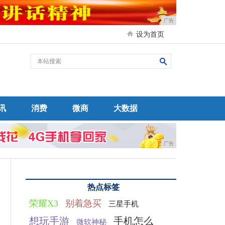
广告
设为首页
讯
消费
微商
大数据
广告
热点标签
荣耀X3
别着急买
三星手机
想玩手游
手机怎么
微软神秘