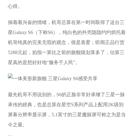
心得。
揣着着兴奋的情绪，机哥总算在第一时间取得了这台三
星Galaxy S6（下称S6），纯白色的外壳隐隐约约烘托着
机哥纯真的完美无瑕的观念，很是喜爱；听闻正品行货
5288元起，掐指一算比之前的旗舰级划算多了，估算三
星真的是想好好地“服务于人民”。
最先机哥不用说别的，S6的正脸非常好承继了三星一脉
承传的經典，也是总算在星空S系列产品上配用2K级別
屏幕分辨率显示屏，5.1英寸的三星魔丽屏可称之为是当
今之最。