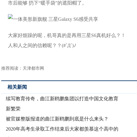
市后能够 扔下“暖手袋”的遮阳帽了。
大家好烦躁的呢，机哥真的是再用三星S6真机好么？！
人和人之间的信赖呢？？(#`Д´)ﾉ
推荐阅读：
天津都市网
相关新闻
续写教育传奇，曲江新鸥鹏集团以打造中国文化教育
新繁荣
被官媒整版报道的曲江新鸥鹏到底是什么来头？
2020年高考生录取工作结束后大家都羡慕这个高中的