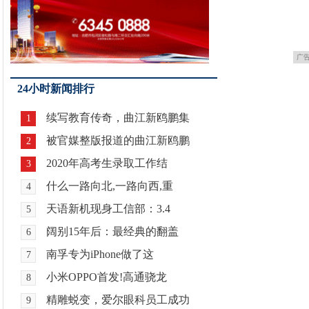
广
24小时新闻排行
续写教育传奇，曲江新鸥鹏集
1
被官媒整版报道的曲江新鸥鹏
2
2020年高考生录取工作结
3
什么一路向北,一路向西,重
4
天语新机现身工信部：3.4
5
阔别15年后：最经典的翻盖
6
南孚专为iPhone做了这
7
小米OPPO首发!高通骁龙
8
精雕蜕变，爱尔眼科员工成功
9