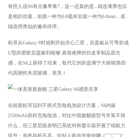
有些人说S6有点像苹果7，这一还真的是...就连薄厚也仅
是相距丝毫，前面一种为6.8毫米后面一种为6.8mm，底
端选用类似的遍布排序。
机哥从Galaxy S时就刚开始关心三星，后盖板从可弯折成
U型的塑胶后盖板到能够 真假难辨的仿皮革制品层次
感，在S6上获得了结束，取代它的的是康宁大猩猩第四
代高韧性夹层玻璃，美哭！
在前面机哥说到不拆式充电电池设计方案，S6内嵌
2550mAh容积充电电池，对比中国旗舰级型号并算不得
什么，但三星层面表明已系统对和显示器开展了续航力
提升；虽然容积不高，但别人电池充电快啊..(￣▽￣)"