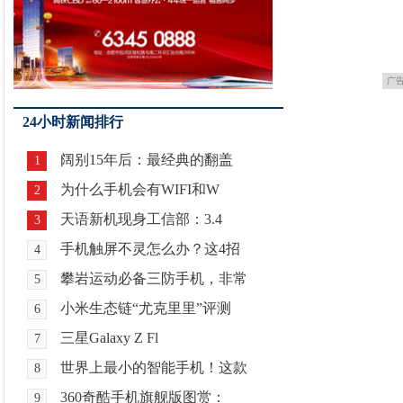
广
24小时新闻排行
阔别15年后：最经典的翻盖
1
为什么手机会有WIFI和W
2
天语新机现身工信部：3.4
3
手机触屏不灵怎么办？这4招
4
攀岩运动必备三防手机，非常
5
小米生态链“尤克里里”评测
6
三星Galaxy Z Fl
7
世界上最小的智能手机！这款
8
360奇酷手机旗舰版图赏：
9