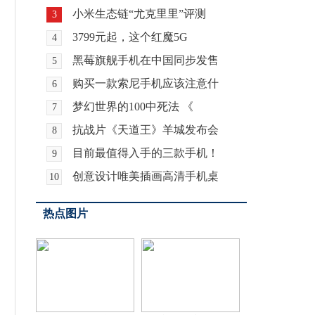
小米生态链“尤克里里”评测
3
3799元起，这个红魔5G
4
黑莓旗舰手机在中国同步发售
5
购买一款索尼手机应该注意什
6
梦幻世界的100中死法 《
7
抗战片《天道王》羊城发布会
8
目前最值得入手的三款手机！
9
创意设计唯美插画高清手机桌
10
热点图片