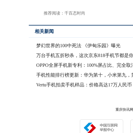
推荐阅读：
千百态时尚
相关新闻
梦幻世界的100中死法 《伊甸乐园》曝光
万台手机五折秒杀，这次京东818手机节都是
的
OPPO全屏手机新专利：100%屏占比、完全取
摄
手机性能排行榜更新：华为第十，小米第九，
至今无人
Vertu手机拍卖手机样品：价格高达17万人民币
重庆快讯网版权所有