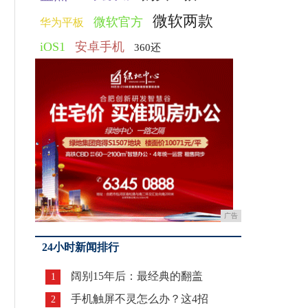
微软两款
微软官方
华为平板
iOS1
安卓手机
360还
广告
24小时新闻排行
阔别15年后：最经典的翻盖
1
手机触屏不灵怎么办？这4招
2