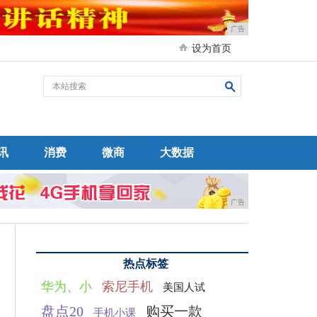
广告
设为首页
讯
消费
微商
大数据
广告
热点标签
华为、小
索尼手机
美国人试
盘点20
购买一款
手机小课