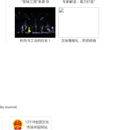
“筷味江湖”来袭 快
专家解读：着力打造“
时尚与工业的狂欢 J
文咏珊婚礼，郭碧婷婚
 reserved.