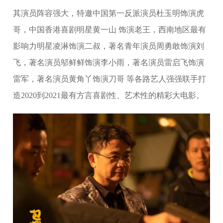
其演员阵容强大，特邀中国第一反派演员杜玉明饰演虎
哥，中国香港喜剧明星黄一山 饰演老王，西南地区最有
影响力明星凌淋饰演二叔，著名青年演员周勇敢饰演刘
飞，著名演员邬鲜鲜饰演李小雨，著名演员雷启飞饰演
雷军，著名演员黄角丫饰演刀哥 等各路艺人强强联手打
造2020到2021最有方言喜剧性、艺术性的精彩大电影。