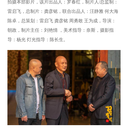
拍摄本部影片，该片出品人：罗春红，制片人/总监制：
雷启飞，总制片：龚彦铭，联合出品人：汪静雅 何大海
陈卓，总策划：雷启飞 龚彦铭 周勇敢 王为成，导演：
朝政，制片主任：刘艳情 ，美术指导：奈斯，摄影指
导：杨光 灯光指导：陈长生。