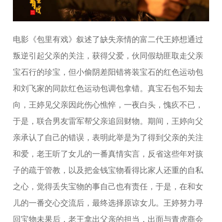
电影《包里有戏》叙述了缺失亲情的富二代王婷想通过
叛逆引起父亲的关注，获得父爱，伙同假劫匪取走父亲
宝石行的珍宝，但小偷阴差阳错将装宝石的红色运动包
和刘飞家的同款红色运动包调包拿错。真宝石包不知去
向，王婷见父亲因此伤心憔悴，一夜白头，愧疚不已，
于是，联合男友雷军帮父亲追回财物。期间，王婷向父
亲承认了自己的错误，表明此举是为了得到父亲的关注
和爱，老王听了女儿的一番真情实言，反省这些年对孩
子的疏于管教，以及把金钱宝物看得比家人还重的自私
之心，觉得丢失宝物的事自己也有责任，于是，在和女
儿的一番交心交流后，最终选择原谅女儿。王婷努力寻
回宝物未果后，老王拿出父亲的担当，出面与青虎商会