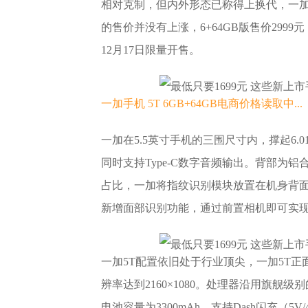
相对克制，但内外形态已称得上换代，一加5T
的售价并没有上涨，6+64GB版售价2999元，
12月17日限量开售。
一加手机 5T 6GB+64GB
电商价格
读取中...
一加在5.5英寸手机的三围尺寸内，撑起6.
同时支持Type-C数字音频输出。背部为
占比，一加将指纹识别模块放置在机身背面
新增面部识别功能，通过前置相机即可实
一加5T配置依旧处于行业顶尖，一加5T正面是一
辨率达到2160×1080。处理器沿用旗舰级别的骁
电池容量为3300mAh，支持Dash闪充（5V/