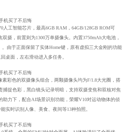
人工智能芯片，最高6GB RAM，64GB/128GB ROM可
I变焦双摄，前置则为1300万单摄像头。内置3750mAh大电池，
5V/4.5A）。由于正面保留了实体Home键，原有虚拟三大金刚的功能
返回桌面，左右滑动进入多任务。
0万像素彩色的双摄像头组合，两颗摄像头均为F/1.8大光圈，搭
负责捕捉色彩，黑白镜头记录明暗，支持双摄变焦和双核对焦
的助力下，配合AI场景识别功能，荣耀V10对运动物体的侦
能实时识别人像、美食、夜间等13种拍照。