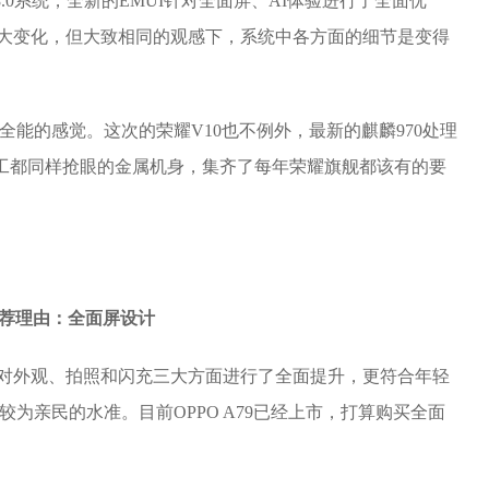
MUI 8.0系统，全新的EMUI针对全面屏、AI体验进行了全面优
太大变化，但大致相同的观感下，系统中各方面的细节是变得
全能的感觉。这次的荣耀V10也不例外，最新的麒麟970处理
配色彩做工都同样抢眼的金属机身，集齐了每年荣耀旗舰都该有的要
元推荐理由：全面屏设计
时针对外观、拍照和闪充三大方面进行了全面提升，更符合年轻
为亲民的水准。目前OPPO A79已经上市，打算购买全面