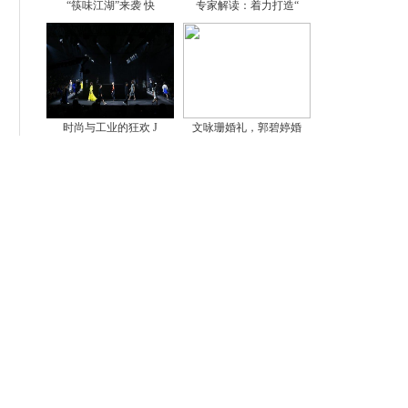
“筷味江湖”来袭 快
专家解读：着力打造“
时尚与工业的狂欢 J
文咏珊婚礼，郭碧婷婚