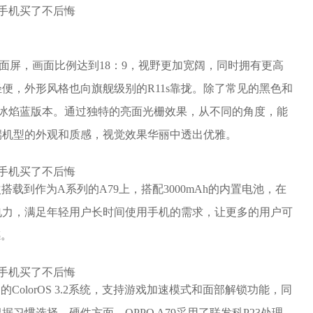
LED全面屏，画面比例达到18：9，视野更加宽阔，同时拥有更高
便，外形风格也向旗舰级别的R11s靠拢。除了常见的黑色和
眼的冰焰蓝版本。通过独特的亮面光栅效果，从不同的角度，能
端机型的外观和质感，视觉效果华丽中透出优雅。
载到作为A系列的A79上，搭配3000mAh的内置电池，在
电力，满足年轻用户长时间使用手机的需求，让更多的用户可
感。
定制的ColorOS 3.2系统，支持游戏加速模式和面部解锁功能，同
习惯选择。硬件方面，OPPO A79采用了联发科P23处理