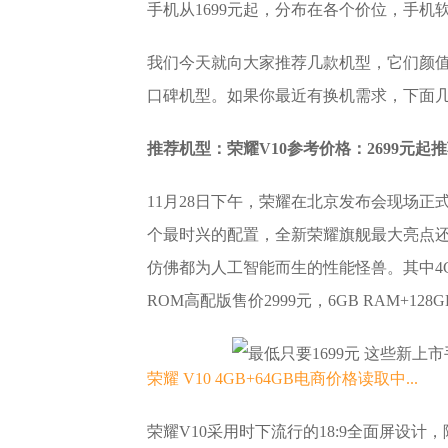
手机从1699元起，分布在各个价位，手
我们今天就向大家推荐几款机型，它们颜
口碑机型。如果你最近有换机需求，下面
推荐机型：
荣耀V10
参考价格：2699元起
推
11月28日下午，荣耀在北京发布会现场正
个最时兴的配置，全新荣耀旗舰最大亮点还
仿佛都为人工智能而生的性能怪兽。其中4GB RA
ROM高配版售价2999元，6GB RAM+128
荣耀 V10 4GB+64GB
电商价格
读取中...
荣耀V10采用时下流行的18:9全面屏设