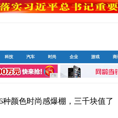
科技
汽车
时尚
企业
游戏
商
广告
出：6种颜色时尚感爆棚，三千块值了