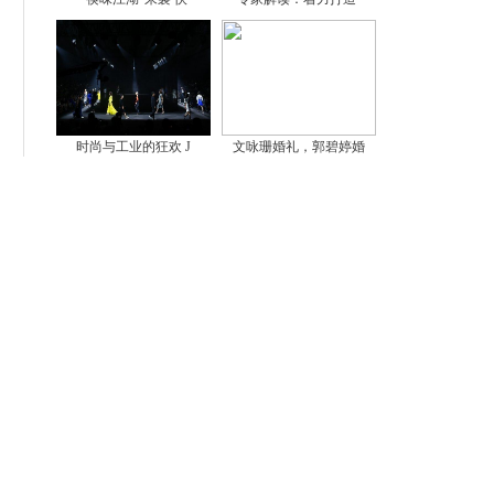
时尚与工业的狂欢 J
文咏珊婚礼，郭碧婷婚