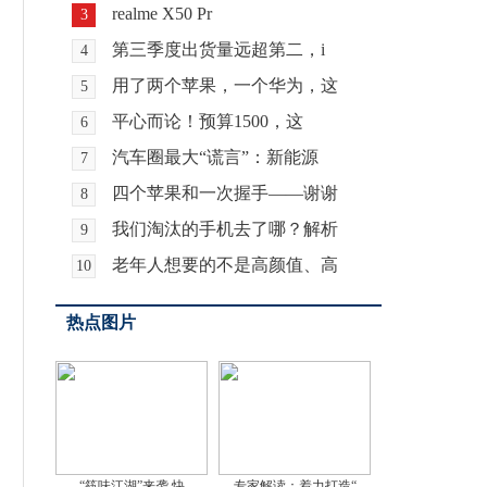
realme X50 Pr
3
第三季度出货量远超第二，i
4
用了两个苹果，一个华为，这
5
平心而论！预算1500，这
6
汽车圈最大“谎言”：新能源
7
四个苹果和一次握手——谢谢
8
我们淘汰的手机去了哪？解析
9
老年人想要的不是高颜值、高
10
热点图片
“筷味江湖”来袭 快
专家解读：着力打造“