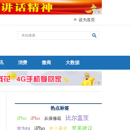
广告
设为首页
讯
消费
微商
大数据
广告
热点标签
比尔盖茨
iPho
iPho
从保修延
iPho
苹果建议
史上最全
华为P4