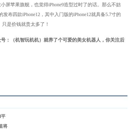
小屏苹果旗舰，也觉得iPhone9造型过时了的话。那么不妨
款iPhone12，其中入门版的iPhone12就具备5.7寸的
多，只是价钱就贵太多了！
众号：（机智玩机机）就养了个可爱的美女机器人，你关注后
d平
值将